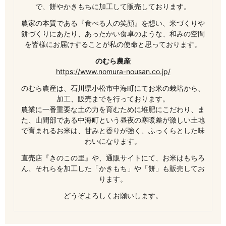
で、餅やかきもちに加工して販売しております。
農家の本質である『食べる人の笑顔』を想い、米づくりや
餅づくりにあたり、あったかい食卓のような、和みの空間
を皆様にお届けすることが私の使命と思っております。
のむら農産
https://www.nomura-nousan.co.jp/
のむら農産は、石川県小松市中海町にてお米の栽培から、
加工、販売までを行っております。
農業に一番重要な土の力を育むために堆肥にこだわり、ま
た、山間部である中海町という昼夜の寒暖差が激しい土地
で育まれるお米は、甘みと香りが強く、ふっくらとした味
わいになります。
直売店『きのこの里』や、通販サイトにて、お米はもちろ
ん、それらを加工した「かきもち」や「餅」も販売してお
ります。
どうぞよろしくお願いします。