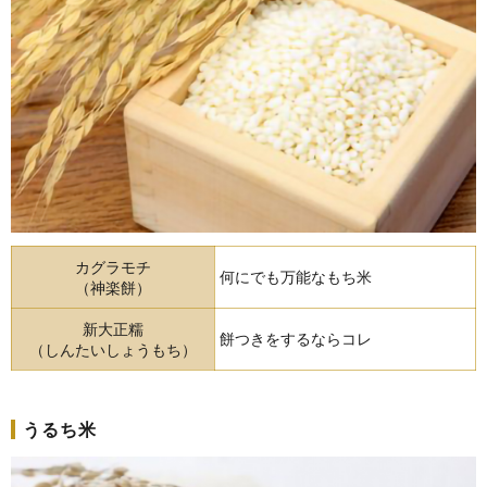
カグラモチ
何にでも万能なもち米
（神楽餅）
新大正糯
餅つきをするならコレ
（しんたいしょう
もち）
うるち米