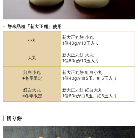
餅米品種「新大正糯」使用
新大正丸餅 小丸
小丸
1個40gが10玉入り
新大正丸餅 大丸
大丸
1個60gが10玉入り
紅白小丸
新大正丸餅 紅白小丸
※冬季限定
1個40gが白5玉、紅5玉入り
紅白大丸
新大正丸餅 紅白大丸
※冬季限定
1個60gが白5玉、紅5玉入り
切り餅