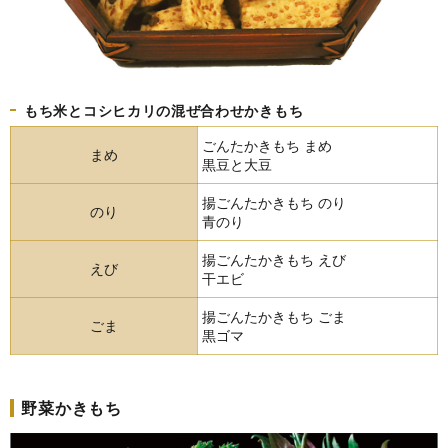
もち米とコシヒカリの混ぜ合わせかきもち
ごんたかきもち まめ
まめ
黒豆と大豆
揚ごんたかきもち のり
のり
青のり
揚ごんたかきもち えび
えび
干エビ
揚ごんたかきもち ごま
ごま
黒ゴマ
野菜かきもち