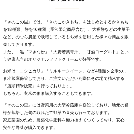
『きのこの里』では、「きのこかきもち」をはじめとするかきもち
を18種類、餅を16種類（季節限定商品含む）、大福餅などの生菓子
など、のむら農産で栽培しているもち米を使用した様々な商品を販
売しております。
また、「黒ゴマきな粉」「大麦若葉青汁」「甘酒ヨーグルト」とい
う健康志向のオリジナルソフトクリームが好評です。
お米は「コシヒカリ」「ミルキークイーン」など4種類を玄米のま
ま冷蔵庫保管しており、ご注文いただいた際にその場で精米する
『店頭精米販売』を行っております。
もちろん、玄米のまま購入することもできます。
『きのこの里』には野菜用の大型冷蔵庫を併設しており、地元の皆
様が栽培した旬の取れたて野菜の直売も行っております。
家庭菜園のため、農薬化学肥料を極力控えてつくっており、安心・
安全な野菜が購入できます。