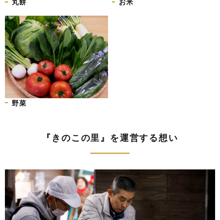
丸餅
お米
野菜
『きのこの里』を運営する想い