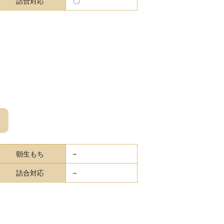
詰合対応
〇
朝生もち
–
詰合対応
–