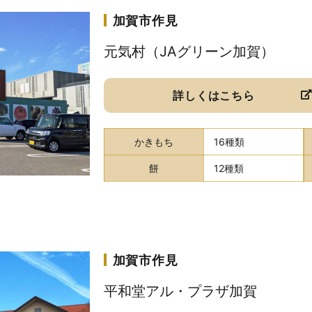
加賀市作見
元気村（JAグリーン加賀）
詳しくはこちら
かきもち
16種類
餅
12種類
加賀市作見
平和堂アル・プラザ加賀