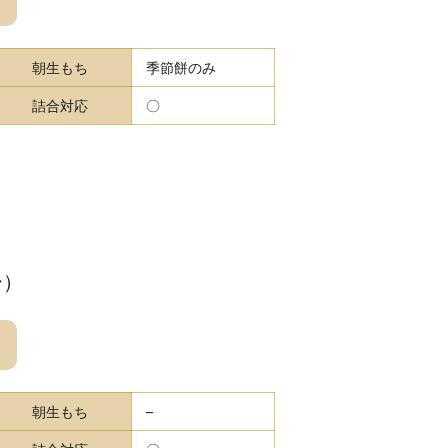
朝生もち
季節餅のみ
詰合対応
〇
ー）
朝生もち
–