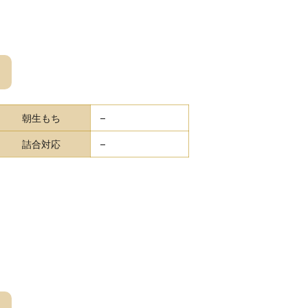
朝生もち
–
詰合対応
–