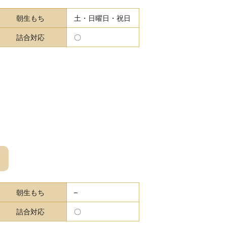
朝生もち
土・日曜日・祝日
詰合対応
〇
朝生もち
–
詰合対応
〇