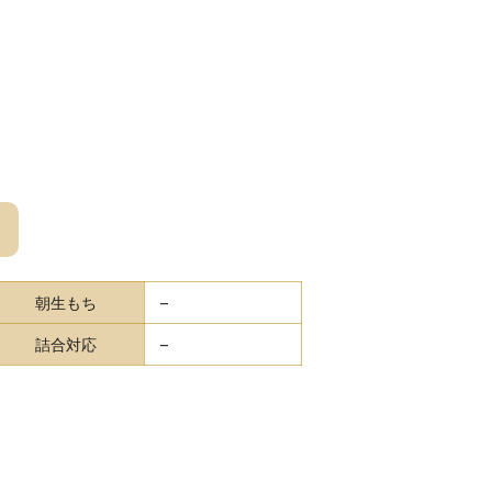
朝生もち
–
詰合対応
–