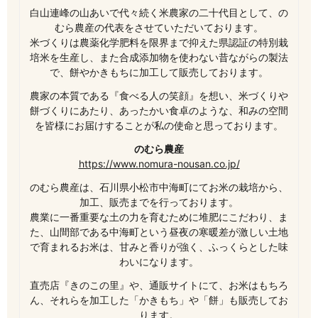
白山連峰の山あいで代々続く米農家の二十代目として、の
むら農産の代表をさせていただいております。
米づくりは農薬化学肥料を限界まで抑えた県認証の特別栽
培米を生産し、また合成添加物を使わない昔ながらの製法
で、餅やかきもちに加工して販売しております。
農家の本質である『食べる人の笑顔』を想い、米づくりや
餅づくりにあたり、あったかい食卓のような、和みの空間
を皆様にお届けすることが私の使命と思っております。
のむら農産
https://www.nomura-nousan.co.jp/
のむら農産は、石川県小松市中海町にてお米の栽培から、
加工、販売までを行っております。
農業に一番重要な土の力を育むために堆肥にこだわり、ま
た、山間部である中海町という昼夜の寒暖差が激しい土地
で育まれるお米は、甘みと香りが強く、ふっくらとした味
わいになります。
直売店『きのこの里』や、通販サイトにて、お米はもちろ
ん、それらを加工した「かきもち」や「餅」も販売してお
ります。