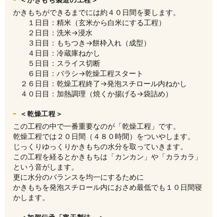
かきもちができるまでには約４０日間を要します。
１日目：精米（玄米から白米にする工程）
２日目：洗米→浸水
３日目：もちつき→餅枠入れ（成型）
４日目：冷蔵庫ねかし
５日目：スライス切断
６日目：バラシ→乾燥工程スタート
２６日目：乾燥工程終了→発泡スチロール内ねかし
４０日目：加熱調理（焼くか揚げる→袋詰め）
＜乾燥工程＞
この工程の中で一番重要なのが「乾燥工程」です。
乾燥工程では２０日間（４８０時間）をついやします。
じっくりゆっくりかきもちの水分を取っていきます。
この工程を経るとかきもちは「カンカン」や「カラカラ」
という音がします。
更に水分のバランスを均一にするために
かきもちを発泡スチロール内におさめ最低でも１０日間寝
かします。