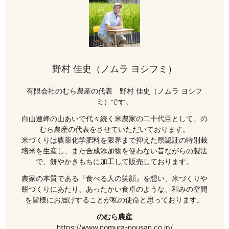
野村 佳史（ノムラ ヨシフミ）
有限会社のむら農産の代表 野村 佳史（ノムラ ヨシフ
ミ）です。
白山連峰の山あいで代々続く米農家の二十代目として、の
むら農産の代表をさせていただいております。
米づくりは農薬化学肥料を限界まで抑えた県認証の特別栽
培米を生産し、また合成添加物を使わない昔ながらの製法
で、餅やかきもちに加工して販売しております。
農家の本質である『食べる人の笑顔』を想い、米づくりや
餅づくりにあたり、あったかい食卓のような、和みの空間
を皆様にお届けすることが私の使命と思っております。
のむら農産
https://www.nomura-nousan.co.jp/