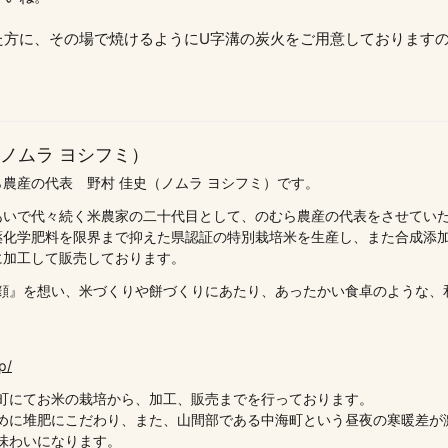
方に、その場で焼けるようにU字溝の炭火をご用意しておりますの
（ノムラ ヨシフミ）
農産の代表 野村 佳史（ノムラ ヨシフミ）です。
あいで代々続く米農家の二十代目として、のむら農産の代表をさせてい
薬化学肥料を限界まで抑えた県認証の特別栽培米を生産し、また合成添
に加工して販売しております。
顔』を想い、米づくりや餅づくりにあたり、あったかい食卓のような、
p/
町にてお米の栽培から、加工、販売までを行っております。
めに堆肥にこだわり、また、山間部である中海町という昼夜の寒暖差が
味わいになります。