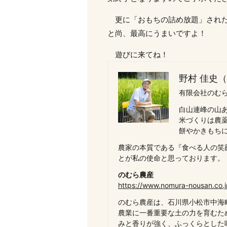
更に「おもちの詰め放題」された
と尚、最高にうまいですよ！
遊びに来てね！
野村 佳史
有限会社のむら
白山連峰の山
米づくりは農
餅やかきもち
農家の本質である『食べる人の笑
とが私の使命と思っております。
のむら農産
https://www.nomura-nousan.co.j
のむら農産は、石川県小松市中海
農業に一番重要な土の力を育むた
みと香りが強く、ふっくらとした