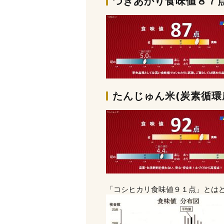
つきあかり食味値８７
たんじゅん米(炭素循環
「コシヒカリ食味値９１点」とは