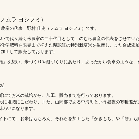
（ノムラ ヨシフミ）
農産の代表 野村 佳史（ノムラ ヨシフミ）です。
あいで代々続く米農家の二十代目として、のむら農産の代表をさせてい
薬化学肥料を限界まで抑えた県認証の特別栽培米を生産し、また合成添
に加工して販売しております。
顔』を想い、米づくりや餅づくりにあたり、あったかい食卓のような、
p/
町にてお米の栽培から、加工、販売までを行っております。
めに堆肥にこだわり、また、山間部である中海町という昼夜の寒暖差が
味わいになります。
イトにて、お米はもちろん、それらを加工した「かきもち」や「餅」も