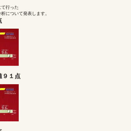
にて行った
分析について発表します。
点
値９１点