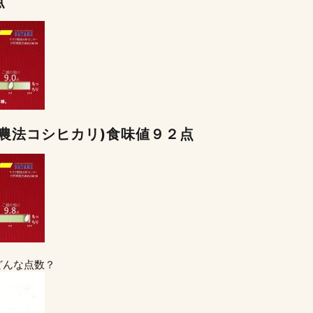
点
農法コシヒカリ)食味値９２点
どんな点数？