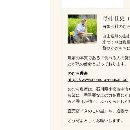
野村 佳史
有限会社のむら
白山連峰の山
米づくりは農
餅やかきもち
農家の本質である『食べる人の笑
とが私の使命と思っております。
のむら農産
https://www.nomura-nousan.co.j
のむら農産は、石川県小松市中海
農業に一番重要な土の力を育むた
みと香りが強く、ふっくらとした
直売店『きのこの里』や、通販サ
どうぞよろしくお願いします。