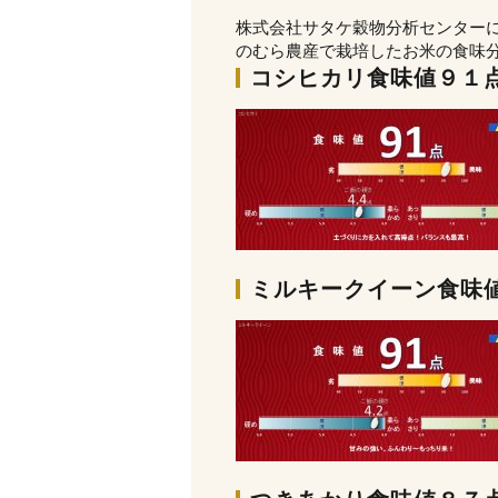
株式会社サタケ穀物分析センター
のむら農産で栽培したお米の食味
コシヒカリ食味値９１
ミルキークイーン食味