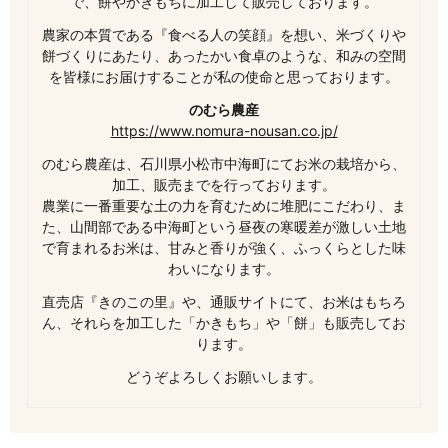
で、餅やかきもちに加工して販売しております。
農家の本質である『食べる人の笑顔』を想い、米づくりや
餅づくりにあたり、あったかい食卓のような、和みの空間
を皆様にお届けすることが私の使命と思っております。
のむら農産
https://www.nomura-nousan.co.jp/
のむら農産は、石川県小松市中海町にてお米の栽培から、
加工、販売までを行っております。
農業に一番重要な土の力を育むために堆肥にこだわり、ま
た、山間部である中海町という昼夜の寒暖差が激しい土地
で育まれるお米は、甘みと香りが強く、ふっくらとした味
わいになります。
直売店『きのこの里』や、通販サイトにて、お米はもちろ
ん、それらを加工した「かきもち」や「餅」も販売してお
ります。
どうぞよろしくお願いします。