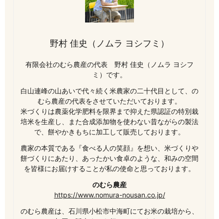
野村 佳史（ノムラ ヨシフミ）
有限会社のむら農産の代表 野村 佳史（ノムラ ヨシフ
ミ）です。
白山連峰の山あいで代々続く米農家の二十代目として、の
むら農産の代表をさせていただいております。
米づくりは農薬化学肥料を限界まで抑えた県認証の特別栽
培米を生産し、また合成添加物を使わない昔ながらの製法
で、餅やかきもちに加工して販売しております。
農家の本質である『食べる人の笑顔』を想い、米づくりや
餅づくりにあたり、あったかい食卓のような、和みの空間
を皆様にお届けすることが私の使命と思っております。
のむら農産
https://www.nomura-nousan.co.jp/
のむら農産は、石川県小松市中海町にてお米の栽培から、