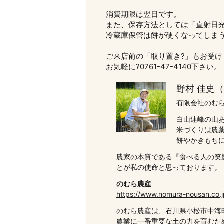
消費期限は翌日です。
また、保存方法としては「直射日
冷蔵庫保管は餅が硬くなってしま
ご来店前の「取り置き?」もお受け
お気軽に?0761-47-4140下さい。
野村 佳史
有限会社のむら
白山連峰の山
米づくりは農
餅やかきもち
農家の本質である『食べる人の笑
とが私の使命と思っております。
のむら農産
https://www.nomura-nousan.co.j
のむら農産は、石川県小松市中海
農業に一番重要な土の力を育むた