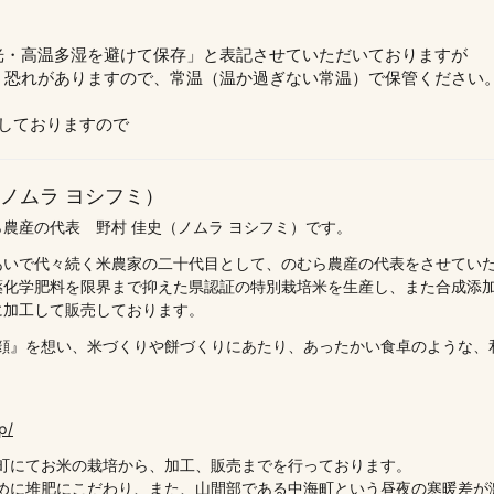
光・高温多湿を避けて保存」と表記させていただいておりますが
う恐れがありますので、常温（温か過ぎない常温）で保管ください
しておりますので
（ノムラ ヨシフミ）
農産の代表 野村 佳史（ノムラ ヨシフミ）です。
あいで代々続く米農家の二十代目として、のむら農産の代表をさせてい
薬化学肥料を限界まで抑えた県認証の特別栽培米を生産し、また合成添
に加工して販売しております。
顔』を想い、米づくりや餅づくりにあたり、あったかい食卓のような、
p/
町にてお米の栽培から、加工、販売までを行っております。
めに堆肥にこだわり、また、山間部である中海町という昼夜の寒暖差が