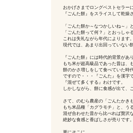
おかげさまでロングベストセラー
『ごんた餅』をスライスして乾燥
「ごんた餅か～なつかしいね～」
「ごんた餅って何？」とおっしゃ
これは失礼ながら年代によります
現代では、あまり出回っていない
『ごんた餅』には時代的背景があ
もち米が超高級品であった昔は、も
餅のかさ増しをして食べていた時
ですので・・・『ごんた』を漢字
『混ぜて多くする』わけです。
しかしながら、餅に食感が出て、
さて、のむら農産の「ごんたかき
もち米品種「カグラモチ」と、う
混ぜ合わせた昔から比べれば贅沢
絶妙な食感と香ばしさが売りです
更にそこに