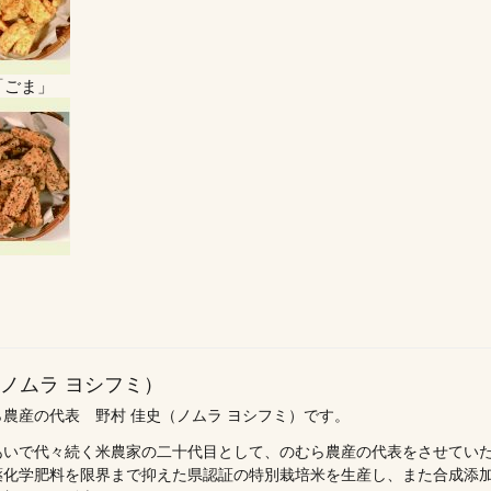
「ごま」
（ノムラ ヨシフミ）
農産の代表 野村 佳史（ノムラ ヨシフミ）です。
あいで代々続く米農家の二十代目として、のむら農産の代表をさせてい
薬化学肥料を限界まで抑えた県認証の特別栽培米を生産し、また合成添