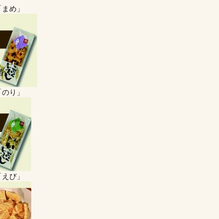
「まめ」
「のり」
「えび」