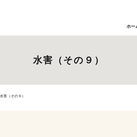
ホー
水害（その９）
水害（その９）