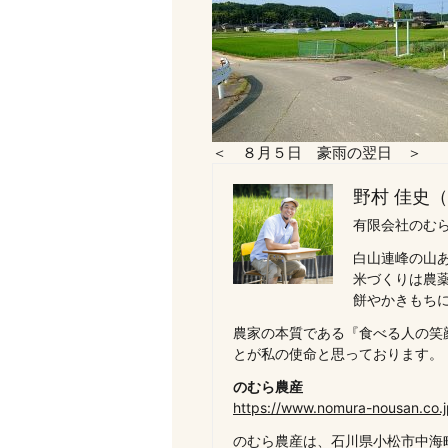
＜ ８月５日 豪雨の翌
野村 佳史
有限会社のむら
白山連峰の山
米づくりは農
餅やかきもち
農家の本質である『食べる人の笑
とが私の使命と思っております。
のむら農産
https://www.nomura-nousan.co.j
のむら農産は、石川県小松市中海