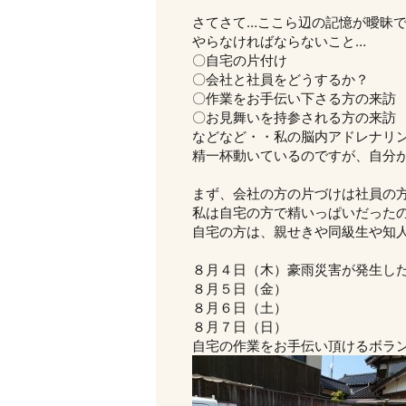
さてさて…ここら辺の記憶が曖昧
やらなければならないこと…
〇自宅の片付け
〇会社と社員をどうするか？
〇作業をお手伝い下さる方の来訪
〇お見舞いを持参される方の来訪
などなど・・私の脳内アドレナリ
精一杯動いているのですが、自分
まず、会社の方の片づけは社員の
私は自宅の方で精いっぱいだった
自宅の方は、親せきや同級生や知
８月４日（木）豪雨災害が発生し
８月５日（金）
８月６日（土）
８月７日（日）
自宅の作業をお手伝い頂けるボラ