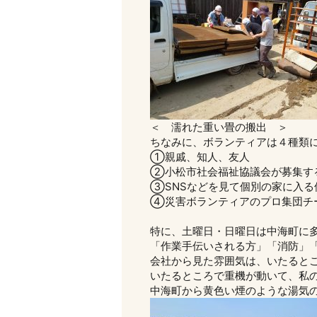
＜ 濡れた重い畳の搬出 ＞
ちなみに、ボランティアは４種類
①親戚、知人、友人
②小松市社会福祉協議会が募集す
③SNSなどを見て個別の家に入る
④災害ボランティアのプロ集団チ
特に、土曜日・日曜日は中海町に
「作業手伝いされる方」「消防」
会社から見た雰囲気は、いたると
いたるところで重機が動いて、私
中海町から黄色い煙のような湯気