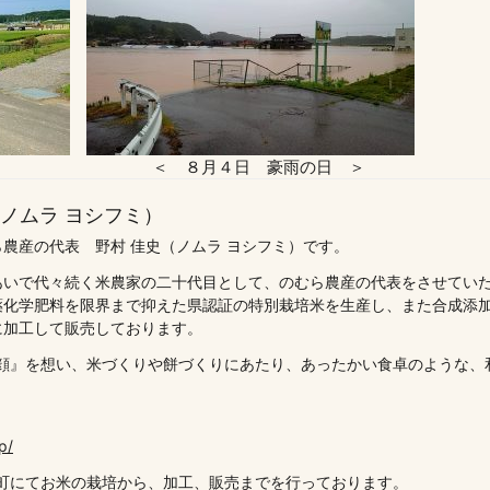
日 ＞ ＜ ８月４日 豪雨の日 ＞
（ノムラ ヨシフミ）
農産の代表 野村 佳史（ノムラ ヨシフミ）です。
あいで代々続く米農家の二十代目として、のむら農産の代表をさせてい
薬化学肥料を限界まで抑えた県認証の特別栽培米を生産し、また合成添
に加工して販売しております。
顔』を想い、米づくりや餅づくりにあたり、あったかい食卓のような、
p/
町にてお米の栽培から、加工、販売までを行っております。