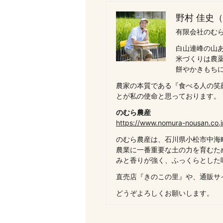
野村 佳史
有限会社のむら
白山連峰の山
米づくりは農
餅やかきもち
農家の本質である『食べる人の笑
とが私の使命と思っております。
のむら農産
https://www.nomura-nousan.co.j
のむら農産は、石川県小松市中海
農業に一番重要な土の力を育むた
みと香りが強く、ふっくらとした
直売店『きのこの里』や、通販サ
どうぞよろしくお願いします。