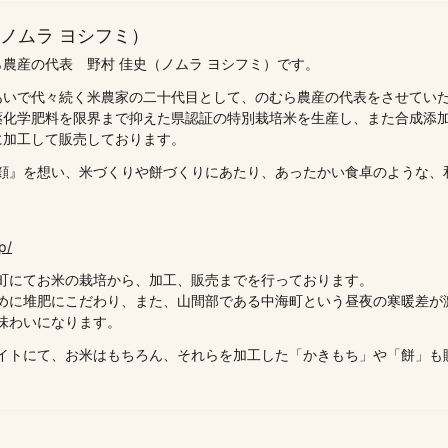
（ノムラ ヨシフミ）
農産の代表 野村 佳史（ノムラ ヨシフミ）です。
あいで代々続く米農家の二十代目として、のむら農産の代表をさせてい
薬化学肥料を限界まで抑えた県認証の特別栽培米を生産し、また合成添
に加工して販売しております。
顔』を想い、米づくりや餅づくりにあたり、あったかい食卓のような、
p/
町にてお米の栽培から、加工、販売までを行っております。
めに堆肥にこだわり、また、山間部である中海町という昼夜の寒暖差が
味わいになります。
イトにて、お米はもちろん、それらを加工した「かきもち」や「餅」も