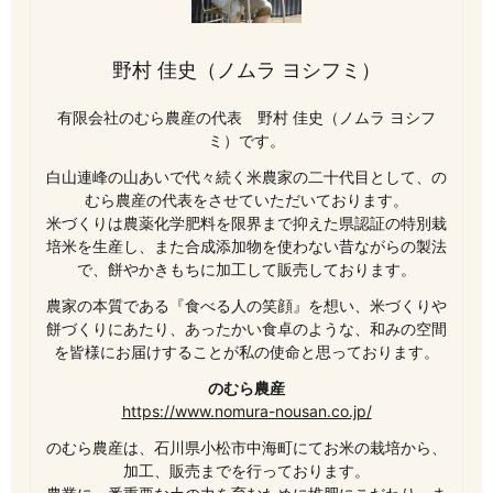
野村 佳史（ノムラ ヨシフミ）
有限会社のむら農産の代表 野村 佳史（ノムラ ヨシフ
ミ）です。
白山連峰の山あいで代々続く米農家の二十代目として、の
むら農産の代表をさせていただいております。
米づくりは農薬化学肥料を限界まで抑えた県認証の特別栽
培米を生産し、また合成添加物を使わない昔ながらの製法
で、餅やかきもちに加工して販売しております。
農家の本質である『食べる人の笑顔』を想い、米づくりや
餅づくりにあたり、あったかい食卓のような、和みの空間
を皆様にお届けすることが私の使命と思っております。
のむら農産
https://www.nomura-nousan.co.jp/
のむら農産は、石川県小松市中海町にてお米の栽培から、
加工、販売までを行っております。