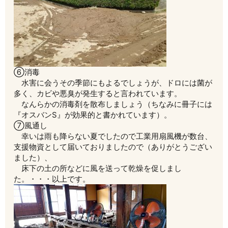
⑥消毒
水害に会うその季節にもよるでしょうが、ドロには菌が
多く、カビや悪臭が発生すると言われています。
なんらかの消毒剤を散布しましょう（ちなみに冊子には
『オスバンS』が効果的と書かれています）。
⑦風通し
幸いは雨も降らない夏でしたので工業用扇風機が数台、
支援物資として届いておりましたので（ありがとうござい
ました）、
床下の土の所などに風を送って乾燥を促しまし
た。・・・以上です。