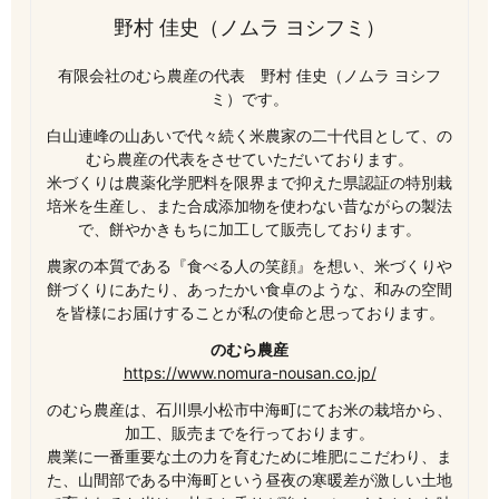
野村 佳史（ノムラ ヨシフミ）
有限会社のむら農産の代表 野村 佳史（ノムラ ヨシフ
ミ）です。
白山連峰の山あいで代々続く米農家の二十代目として、の
むら農産の代表をさせていただいております。
米づくりは農薬化学肥料を限界まで抑えた県認証の特別栽
培米を生産し、また合成添加物を使わない昔ながらの製法
で、餅やかきもちに加工して販売しております。
農家の本質である『食べる人の笑顔』を想い、米づくりや
餅づくりにあたり、あったかい食卓のような、和みの空間
を皆様にお届けすることが私の使命と思っております。
のむら農産
https://www.nomura-nousan.co.jp/
のむら農産は、石川県小松市中海町にてお米の栽培から、
加工、販売までを行っております。
農業に一番重要な土の力を育むために堆肥にこだわり、ま
た、山間部である中海町という昼夜の寒暖差が激しい土地