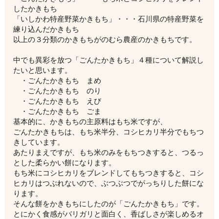
したかきもち
「いしかわ特産野菜かきもち」・・・石川県の特産野菜を
練り込んだかきもち
以上の３分類のかきもちがのむら農産のかきもちです。
中でも異彩を放つ「ごんたかきもち」４種について解説し
たいと思います。
・ごんたかきもち まめ
・ごんたかきもち のり
・ごんたかきもち えび
・ごんたかきもち ごま
基本的に、かきもちの主原料はもち米ですが、
ごんたかきもちは、もち米半分、コシヒカリ半分でもちつ
きしています。
あたりまえですが、もち米のみをもちつきすると、つるっ
とした柔らかい餅になります。
もち米にコシヒカリをブレンドしてもちつきすると、コシ
ヒカリはつぶれないので、ぶつぶつでがっちりした餅にな
ります。
そんな餅をかきもちにしたのが「ごんたかきもち」です。
とにかく食感がバリガリと面白く、香ばしさが楽しめるオ