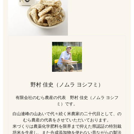
野村 佳史（ノムラ ヨシフミ）
有限会社のむら農産の代表 野村 佳史（ノムラ ヨシフ
ミ）です。
白山連峰の山あいで代々続く米農家の二十代目として、の
むら農産の代表をさせていただいております。
米づくりは農薬化学肥料を限界まで抑えた県認証の特別栽
培米を生産し、また合成添加物を使わない昔ながらの製法